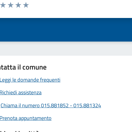
a da 1 a 5 stelle la pagina
ta 1 stelle su 5
Valuta 2 stelle su 5
Valuta 3 stelle su 5
Valuta 4 stelle su 5
Valuta 5 stelle su 5
tatta il comune
Leggi le domande frequenti
Richiedi assistenza
Chiama il numero 015.881852 - 015.881324
Prenota appuntamento