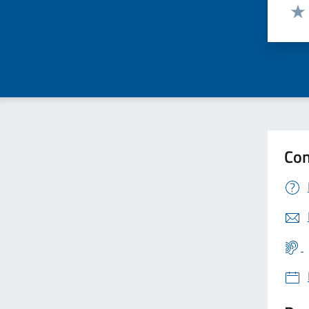
Valut
Valu
Con