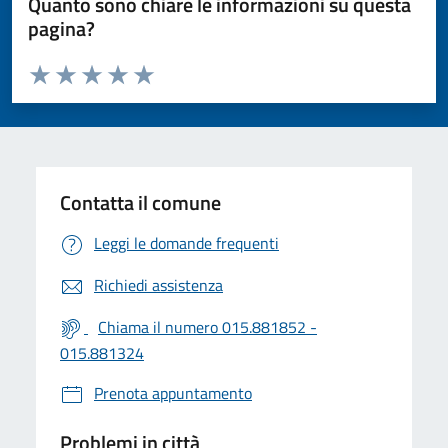
Quanto sono chiare le informazioni su questa
pagina?
Valuta da 1 a 5 stelle la pagina
Valuta 1 stelle su 5
Valuta 2 stelle su 5
Valuta 3 stelle su 5
Valuta 4 stelle su 5
Valuta 5 stelle su 5
Contatta il comune
Leggi le domande frequenti
Richiedi assistenza
Chiama il numero 015.881852 -
015.881324
Prenota appuntamento
Problemi in città