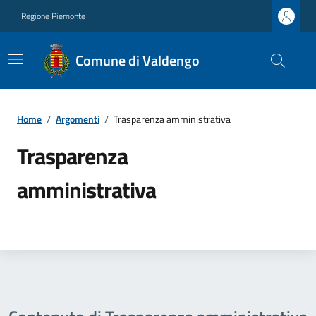
Regione Piemonte
Comune di Valdengo
Home
/
Argomenti
/
Trasparenza amministrativa
Trasparenza
amministrativa