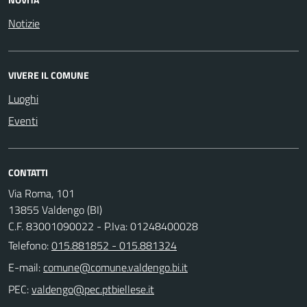
Notizie
VIVERE IL COMUNE
Luoghi
Eventi
CONTATTI
Via Roma, 101
13855 Valdengo (BI)
C.F. 83001090022 - P.Iva: 01248400028
Telefono:
015.881852 - 015.881324
E-mail:
PEC: