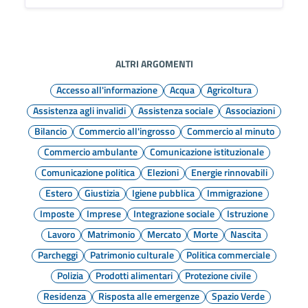
ALTRI ARGOMENTI
Accesso all'informazione
Acqua
Agricoltura
Assistenza agli invalidi
Assistenza sociale
Associazioni
Bilancio
Commercio all'ingrosso
Commercio al minuto
Commercio ambulante
Comunicazione istituzionale
Comunicazione politica
Elezioni
Energie rinnovabili
Estero
Giustizia
Igiene pubblica
Immigrazione
Imposte
Imprese
Integrazione sociale
Istruzione
Lavoro
Matrimonio
Mercato
Morte
Nascita
Parcheggi
Patrimonio culturale
Politica commerciale
Polizia
Prodotti alimentari
Protezione civile
Residenza
Risposta alle emergenze
Spazio Verde