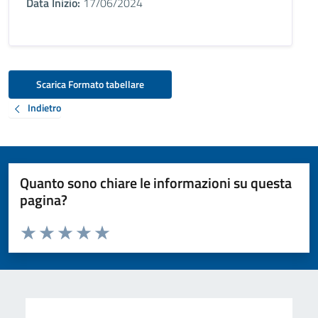
Data Inizio:
17/06/2024
Scarica Formato tabellare
Indietro
Quanto sono chiare le informazioni su questa
pagina?
Valuta da 1 a 5 stelle la pagina
Valuta 1 stelle su 5
Valuta 2 stelle su 5
Valuta 3 stelle su 5
Valuta 4 stelle su 5
Valuta 5 stelle su 5