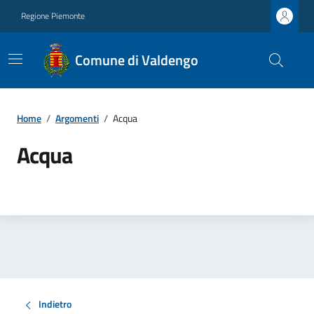
Regione Piemonte
Comune di Valdengo
Home
/
Argomenti
/
Acqua
Acqua
Indietro