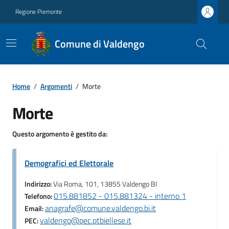
Regione Piemonte
Comune di Valdengo
Home
/
Argomenti
/
Morte
Morte
Questo argomento è gestito da:
Demografici ed Elettorale
Indirizzo:
Via Roma, 101, 13855 Valdengo BI
015.881852 - 015.881324 - interno 1
Telefono:
anagrafe@comune.valdengo.bi.it
Email:
valdengo@pec.ptbiellese.it
PEC: