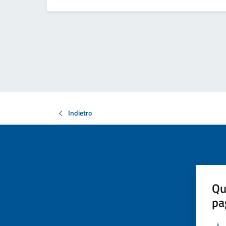
Indietro
Qu
pa
Valut