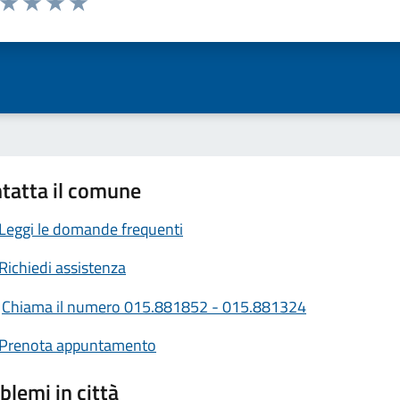
ta 1 stelle su 5
Valuta 2 stelle su 5
Valuta 3 stelle su 5
Valuta 4 stelle su 5
Valuta 5 stelle su 5
tatta il comune
Leggi le domande frequenti
Richiedi assistenza
Chiama il numero 015.881852 - 015.881324
Prenota appuntamento
blemi in città