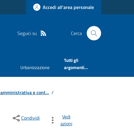
Accedi all'area personale
Seguici su
Cerca
Tutti gli
Urbanizzazione
argomenti...
 amministrativa e cont...
/
Vedi
Condividi
azioni