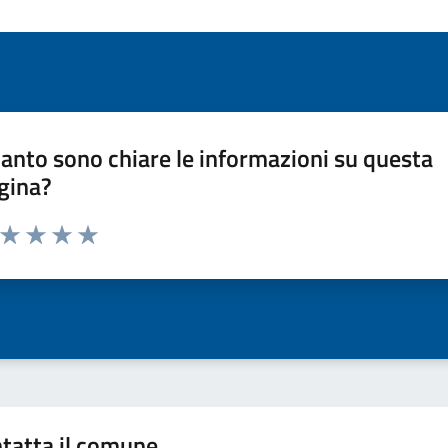
anto sono chiare le informazioni su questa
gina?
a da 1 a 5 stelle la pagina
ta 1 stelle su 5
Valuta 2 stelle su 5
Valuta 3 stelle su 5
Valuta 4 stelle su 5
Valuta 5 stelle su 5
tatta il comune