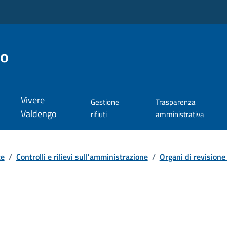
go
Vivere
Gestione
Trasparenza
Valdengo
rifiuti
amministrativa
te
/
Controlli e rilievi sull'amministrazione
/
Organi di revisione