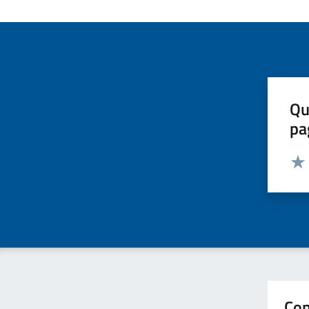
Qu
pa
Valut
Valu
Con