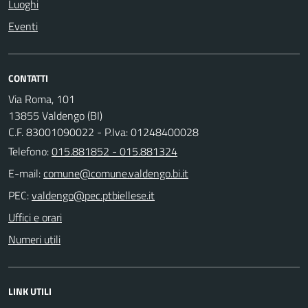
Luoghi
Eventi
CONTATTI
Via Roma, 101
13855 Valdengo (BI)
C.F. 83001090022 - P.Iva: 01248400028
Telefono:
015.881852 - 015.881324
E-mail:
PEC:
Uffici e orari
Numeri utili
LINK UTILI