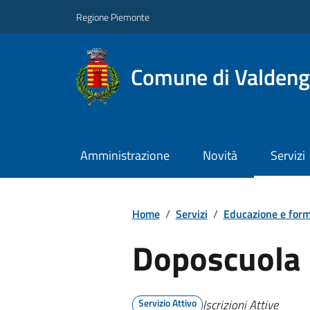
Regione Piemonte
Comune di Valden
Amministrazione
Novità
Servizi
Home
/
Servizi
/
Educazione e for
Doposcuola
Servizio Attivo
Iscrizioni Attive