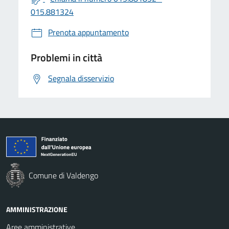
015.881324
Prenota appuntamento
Problemi in città
Segnala disservizio
Comune di Valdengo
AMMINISTRAZIONE
Aree amministrative