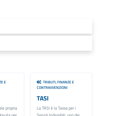
ZE E
TRIBUTI, FINANZE E
CONTRAVVENZIONI
TASI
le propria
La TASI è la Tassa per i
dovuta per
Servizi Indivisibili, uno dei