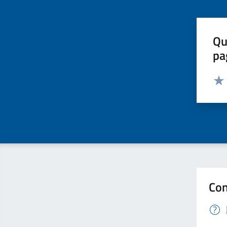
Qu
pa
Valut
Valu
Con