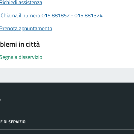
Richiedi assistenza
Chiama il numero 015.881852 - 015.881324
Prenota appuntamento
blemi in città
Segnala disservizio
o
E DI SERVIZIO