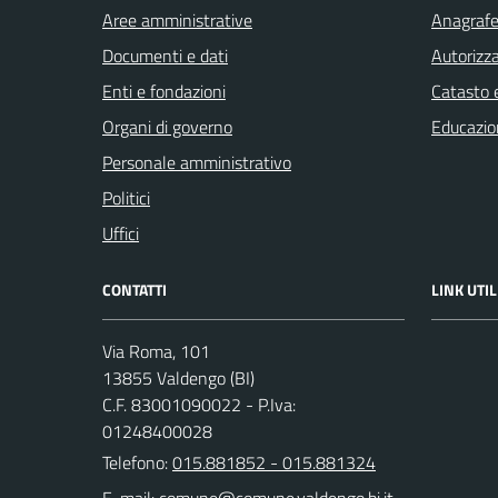
Aree amministrative
Anagrafe 
Documenti e dati
Autorizza
Enti e fondazioni
Catasto e
Organi di governo
Educazio
Personale amministrativo
Politici
Uffici
CONTATTI
LINK UTIL
Via Roma, 101
13855 Valdengo (BI)
C.F. 83001090022 - P.Iva:
01248400028
Telefono:
015.881852 - 015.881324