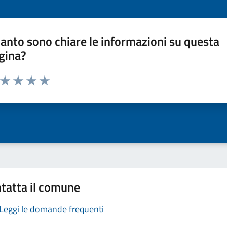
anto sono chiare le informazioni su questa
gina?
a da 1 a 5 stelle la pagina
ta 1 stelle su 5
Valuta 2 stelle su 5
Valuta 3 stelle su 5
Valuta 4 stelle su 5
Valuta 5 stelle su 5
tatta il comune
Leggi le domande frequenti