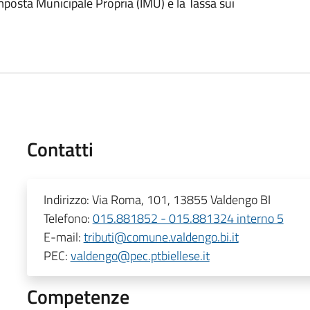
mposta Municipale Propria (IMU) e la Tassa sui
Contatti
Indirizzo:
Via Roma, 101, 13855 Valdengo BI
Telefono:
015.881852 - 015.881324 interno 5
E-mail:
tributi@comune.valdengo.bi.it
PEC:
valdengo@pec.ptbiellese.it
Competenze