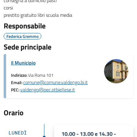
consegna a domicilio pasti
corsi
prestito gratuito libri scuola media
Responsabile
Federica Gremmo
Sede principale
Il Municipio
Indirizzo:
Via Roma 101
comune@comune.valdengo.bi.it
Email:
valdengo@pec.ptbiellese.it
PEC:
Orario
LUNEDÌ
10.00 - 13.00 e 14.30 -