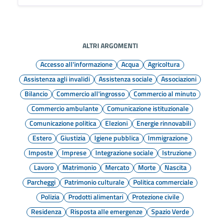
ALTRI ARGOMENTI
Accesso all'informazione
Acqua
Agricoltura
Assistenza agli invalidi
Assistenza sociale
Associazioni
Bilancio
Commercio all'ingrosso
Commercio al minuto
Commercio ambulante
Comunicazione istituzionale
Comunicazione politica
Elezioni
Energie rinnovabili
Estero
Giustizia
Igiene pubblica
Immigrazione
Imposte
Imprese
Integrazione sociale
Istruzione
Lavoro
Matrimonio
Mercato
Morte
Nascita
Parcheggi
Patrimonio culturale
Politica commerciale
Polizia
Prodotti alimentari
Protezione civile
Residenza
Risposta alle emergenze
Spazio Verde