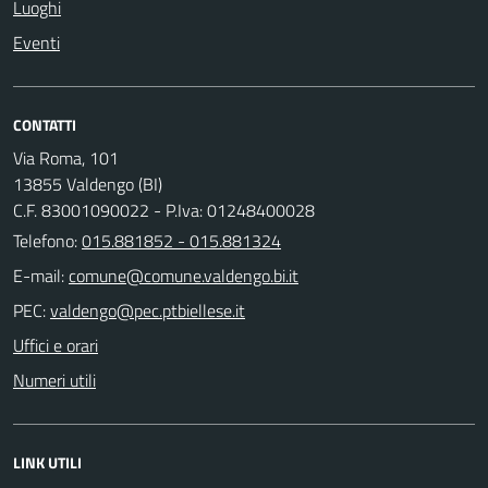
Luoghi
Eventi
CONTATTI
Via Roma, 101
13855 Valdengo (BI)
C.F. 83001090022 - P.Iva: 01248400028
Telefono:
015.881852 - 015.881324
E-mail:
PEC:
Uffici e orari
Numeri utili
LINK UTILI